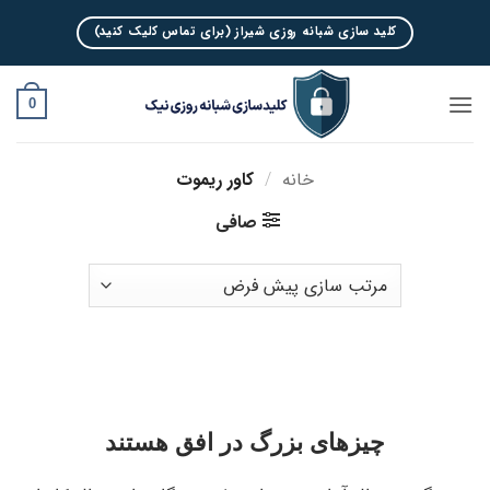
Ski
کلید سازی شبانه روزی شیراز (برای تماس کلیک کنید)
t
conten
0
خانه
/
کاور ریموت
صافی
چیزهای بزرگ در افق هستند