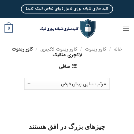
Ski
کلید سازی شبانه روزی شیراز (برای تماس کلیک کنید)
t
conten
0
خانه
/
کاور ریموت
/
کاور ریموت لاکچری
/
کاور ریموت
لاکچری متالیک
صافی
چیزهای بزرگ در افق هستند