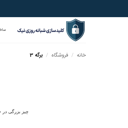
Ski
t
conten
ساخت
خانه
/
فروشگاه
/
برگه 3
چیز بزرگی در ح