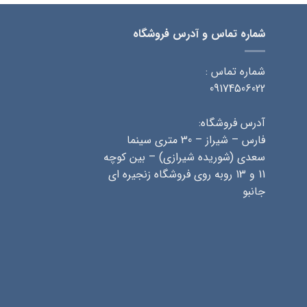
شماره تماس و آدرس فروشگاه
شماره تماس :
09174506022
آدرس فروشگاه:
فارس – شیراز – 30 متری سینما
سعدی (شوریده شیرازی) – بین کوچه
11 و 13 روبه روی فروشگاه زنجیره ای
جانبو