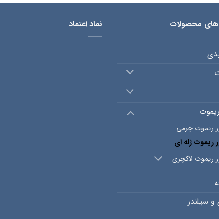
‌های محصولات
نماد اعتماد
یدی
ت
ریموت
ر ریموت چرمی
ر ریموت ژله ای
ر ریموت لاکچری
ه
و سیلندر