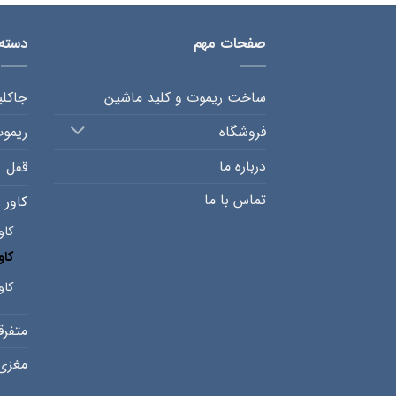
صفحات مهم
دسته
ساخت ریموت و کلید ماشین
جاکل
فروشگاه
ریمو
درباره ما
قفل
تماس با ما
کاور 
کاو
کاو
کاو
متفرق
مغزی 